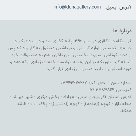
آدرس ایمیل:
info@donagallery.com
درباره ما
فروشگاه دوناگالری در سال 1395 پایه گذاری شد و در ابتدای کار در
حوزه ی تخصصی لوازم آرایشی و بهداشتی مشغول به کار بود که پس
از مدت کوتاهی بصورت تخصصی لاین ناخن را هم به محصولات خود
اضافه کرد بطوریکه در این زمینه توانست خدمات زیادی ارائه دهد و
مورد استقبال و تایید مشتریان زیادی قرار گیرد
شماره تلفن ثابت(با کد): 04442220667
کدپستی: 5913783814
آدرس: استان آذربایجان غربی - مهاباد - بخش مرکزی - شهر مهاباد -
محله بازار - کوچه ((مقدم)) - کوچه ((دشتی)) - پلاک : 0.0 - طبقه :
همکف