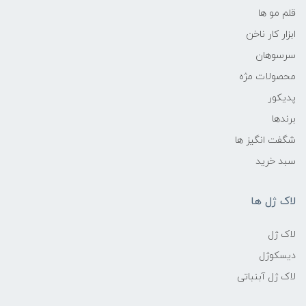
قلم مو ها
ابزار کار ناخن
سرسوهان
محصولات مژه
پدیکور
برندها
شگفت انگیز ها
سبد خرید
لاک ژل ها
لاک ژل
دیسکوژل
لاک ژل آبنباتی