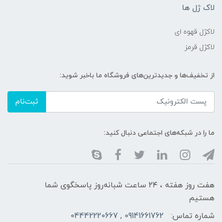
لاک ژل ها
لاکژل قهوه ای
لاکژل قرمز
از تخفیف‌ها و جدیدترین‌های فروشگاه ما باخبر شوید:
ثبت‌نام
ما را در شبکه‌های اجتماعی دنبال کنید:
هفت روز هفته ، ۲۴ ساعت شبانه‌روز پاسخگوی شما
هستیم
شماره تماس:
09141661762 , 04442220667