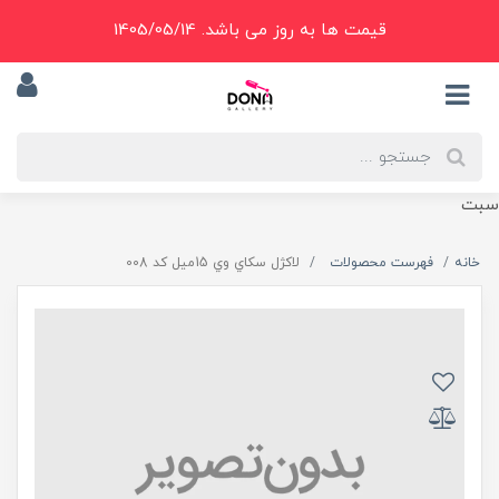
قیمت ها به روز می باشد. 1405/05/14
سبت
خانه
فهرست محصولات
لاکژل سکاي وي 15ميل کد 008