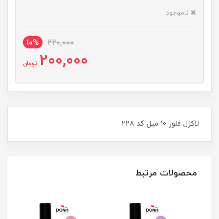
ناموجود
10%
220,000
200,000
تومان
لاکژل فلور 10 ميل کد 228
محصولات مرتبط