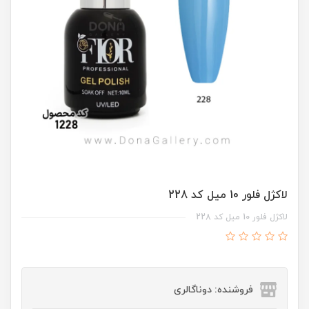
لاکژل فلور 10 ميل کد 228
لاکژل فلور 10 ميل کد 228
فروشنده: دوناگالری