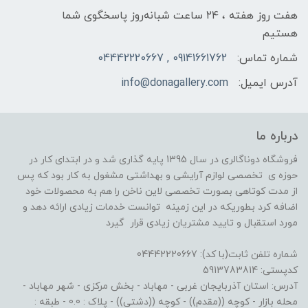
هفت روز هفته ، ۲۴ ساعت شبانه‌روز پاسخگوی شما
هستیم
شماره تماس:
09141661762 , 04442220667
آدرس ایمیل:
info@donagallery.com
درباره ما
فروشگاه دوناگالری در سال 1395 پایه گذاری شد و در ابتدای کار در
حوزه ی تخصصی لوازم آرایشی و بهداشتی مشغول به کار بود که پس
از مدت کوتاهی بصورت تخصصی لاین ناخن را هم به محصولات خود
اضافه کرد بطوریکه در این زمینه توانست خدمات زیادی ارائه دهد و
مورد استقبال و تایید مشتریان زیادی قرار گیرد
شماره تلفن ثابت(با کد): 04442220667
کدپستی: 5913783814
آدرس: استان آذربایجان غربی - مهاباد - بخش مرکزی - شهر مهاباد -
محله بازار - کوچه ((مقدم)) - کوچه ((دشتی)) - پلاک : 0.0 - طبقه :