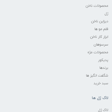
محصولات ناخن
ژل
دیزاین ناخن
قلم مو ها
ابزار کار ناخن
سرسوهان
محصولات مژه
پدیکور
برندها
شگفت انگیز ها
سبد خرید
لاک ژل ها
لاک ژل