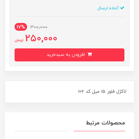
آماده ارسال
17%
300,000
250,000
تومان
افزودن به سبدخرید
لاکژل فلور 15 ميل کد 106
محصولات مرتبط