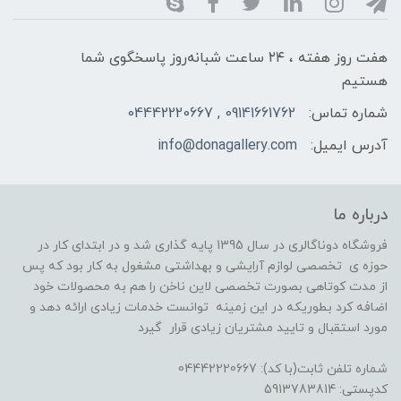
هفت روز هفته ، ۲۴ ساعت شبانه‌روز پاسخگوی شما
هستیم
شماره تماس:
09141661762 , 04442220667
آدرس ایمیل:
info@donagallery.com
درباره ما
فروشگاه دوناگالری در سال 1395 پایه گذاری شد و در ابتدای کار در
حوزه ی تخصصی لوازم آرایشی و بهداشتی مشغول به کار بود که پس
از مدت کوتاهی بصورت تخصصی لاین ناخن را هم به محصولات خود
اضافه کرد بطوریکه در این زمینه توانست خدمات زیادی ارائه دهد و
مورد استقبال و تایید مشتریان زیادی قرار گیرد
شماره تلفن ثابت(با کد): 04442220667
کدپستی: 5913783814