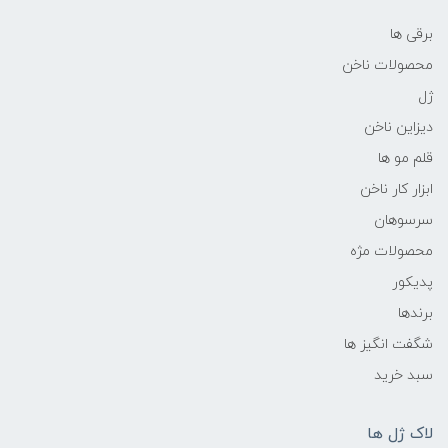
برقی ها
محصولات ناخن
ژل
دیزاین ناخن
قلم مو ها
ابزار کار ناخن
سرسوهان
محصولات مژه
پدیکور
برندها
شگفت انگیز ها
سبد خرید
لاک ژل ها