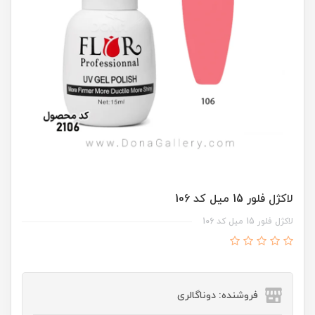
لاکژل فلور 15 ميل کد 106
لاکژل فلور 15 ميل کد 106
فروشنده: دوناگالری