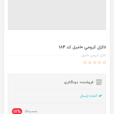
لاکژل کرومي 10ميل کد 184
لاکژل کرومي 10ميل
فروشنده: دوناگالری
آماده ارسال
17%
120,000