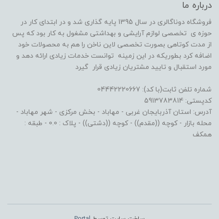
درباره ما
فروشگاه دوناگالری در سال 1395 پایه گذاری شد و در ابتدای کار در
حوزه ی تخصصی لوازم آرایشی و بهداشتی مشغول به کار بود که پس
از مدت کوتاهی بصورت تخصصی لاین ناخن را هم به محصولات خود
اضافه کرد بطوریکه در این زمینه توانست خدمات زیادی ارائه دهد و
مورد استقبال و تایید مشتریان زیادی قرار گیرد
شماره تلفن ثابت(با کد): 04442220667
کدپستی: 5913783814
آدرس: استان آذربایجان غربی - مهاباد - بخش مرکزی - شهر مهاباد -
محله بازار - کوچه ((مقدم)) - کوچه ((دشتی)) - پلاک : 0.0 - طبقه :
همکف