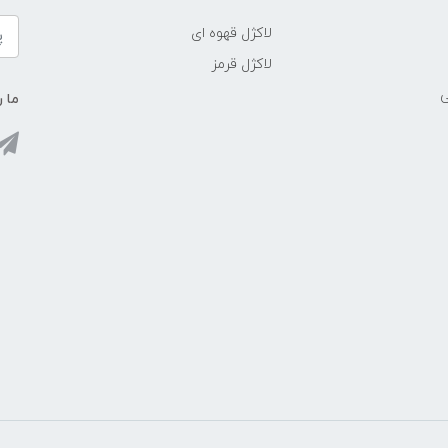
لاکژل قهوه ای
لاکژل قرمز
ی
ما ر