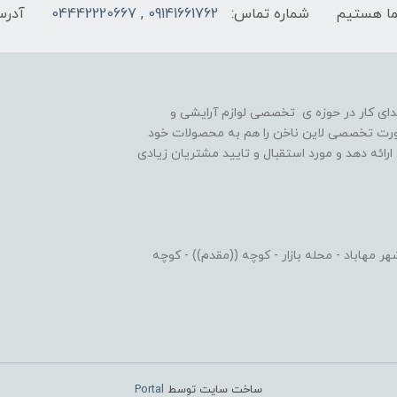
شماره تماس:
09141661762 , 04442220667
آدرس
یه گذاری شد و در ابتدای کار در حوزه ی تخصصی لوازم آرایشی و
رت تخصصی لاین ناخن را هم به محصولات خود
رائه دهد و مورد استقبال و تایید مشتریان زیادی
 مهاباد - محله بازار - کوچه ((مقدم)) - کوچه
ساخت سایت توسط
Portal