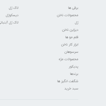
برقی ها
لاک ژل
محصولات ناخن
دیسکوژل
ژل
لاک ژل آبنبات
دیزاین ناخن
قلم مو ها
ابزار کار ناخن
سرسوهان
محصولات مژه
پدیکور
برندها
شگفت انگیز ها
سبد خرید