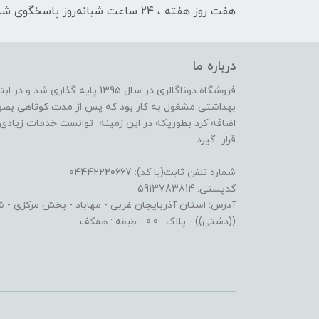
هفت روز هفته ، ۲۴ ساعت شبانه‌روز پاسخگوی شما هستیم
درباره ما
فروشگاه دوناگالری در سال 1395 پا
بهداشتی مشغول به کار بود که پس از مدت کوتاهی بصو
اضافه کرد بطوریکه در این زمینه توانست خدمات زیادی ا
قرار گیرد
شماره تلفن ثابت(با کد): 04442220667
کدپستی: 5913783814
آدرس: استان آذربایجان غربی - مهاباد - بخش مرکزی - شهر
((دشتی)) - پلاک : 0.0 - طبقه : همکف