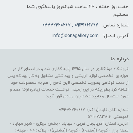
هفت روز هفته ، ۲۴ ساعت شبانه‌روز پاسخگوی شما
هستیم
شماره تماس:
09141661762 , 04442220667
آدرس ایمیل:
info@donagallery.com
درباره ما
فروشگاه دوناگالری در سال 1395 پایه گذاری شد و در ابتدای کار در
حوزه ی تخصصی لوازم آرایشی و بهداشتی مشغول به کار بود که پس
از مدت کوتاهی بصورت تخصصی لاین ناخن را هم به محصولات خود
اضافه کرد بطوریکه در این زمینه توانست خدمات زیادی ارائه دهد و
مورد استقبال و تایید مشتریان زیادی قرار گیرد
شماره تلفن ثابت(با کد): 04442220667
کدپستی: 5913783814
آدرس: استان آذربایجان غربی - مهاباد - بخش مرکزی - شهر مهاباد -
محله بازار - کوچه ((مقدم)) - کوچه ((دشتی)) - پلاک : 0.0 - طبقه :