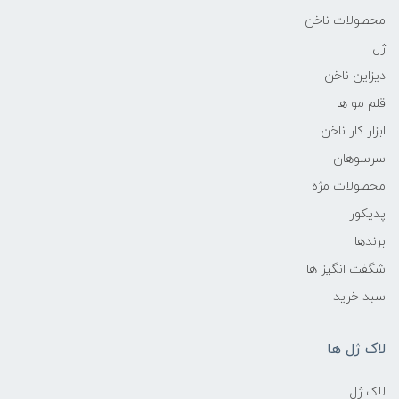
محصولات ناخن
ژل
دیزاین ناخن
قلم مو ها
ابزار کار ناخن
سرسوهان
محصولات مژه
پدیکور
برندها
شگفت انگیز ها
سبد خرید
لاک ژل ها
لاک ژل