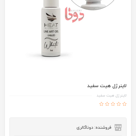
لاينرژل هيت سفيد
لاينرژل هيت سفيد
فروشنده: دوناگالری