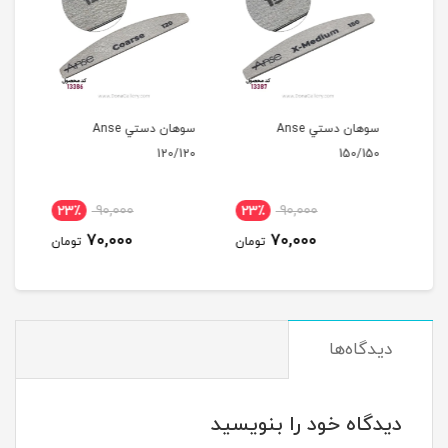
لز
سوهان دستي Anse
سوهان دستي Anse
150/150
120/120
15ميل
23٪
90,000
23٪
90,000
1
70,000
70,000
مان
تومان
تومان
دیدگاه‌ها
دیدگاه خود را بنویسید