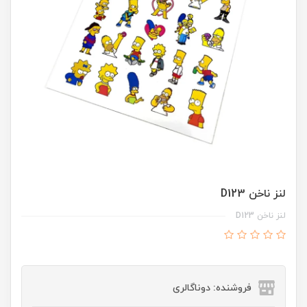
لنز ناخن D123
لنز ناخن D123
فروشنده: دوناگالری