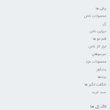
برقی ها
محصولات ناخن
ژل
دیزاین ناخن
قلم مو ها
ابزار کار ناخن
سرسوهان
محصولات مژه
پدیکور
برندها
شگفت انگیز ها
سبد خرید
لاک ژل ها