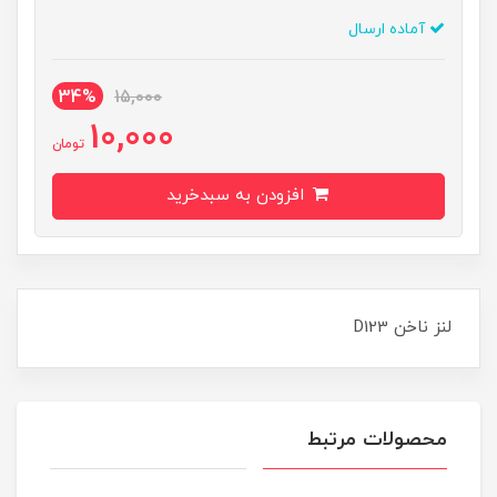
آماده ارسال
34%
15,000
10,000
تومان
افزودن به سبدخرید
لنز ناخن D123
محصولات مرتبط