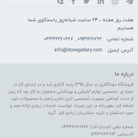
هفت روز هفته ، ۲۴ ساعت شبانه‌روز پاسخگوی شما
هستیم
شماره تماس:
09141661762 , 04442220667
آدرس ایمیل:
info@donagallery.com
درباره ما
فروشگاه دوناگالری در سال 1395 پایه گذاری شد و در ابتدای کار در
حوزه ی تخصصی لوازم آرایشی و بهداشتی مشغول به کار بود که پس
از مدت کوتاهی بصورت تخصصی لاین ناخن را هم به محصولات خود
اضافه کرد بطوریکه در این زمینه توانست خدمات زیادی ارائه دهد و
مورد استقبال و تایید مشتریان زیادی قرار گیرد
شماره تلفن ثابت(با کد): 04442220667
کدپستی: 5913783814