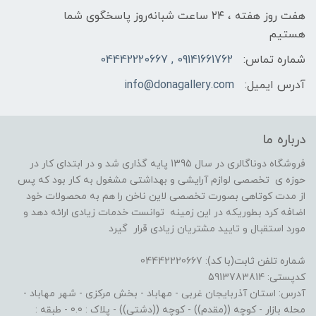
هفت روز هفته ، ۲۴ ساعت شبانه‌روز پاسخگوی شما
هستیم
شماره تماس:
09141661762 , 04442220667
آدرس ایمیل:
info@donagallery.com
درباره ما
فروشگاه دوناگالری در سال 1395 پایه گذاری شد و در ابتدای کار در
حوزه ی تخصصی لوازم آرایشی و بهداشتی مشغول به کار بود که پس
از مدت کوتاهی بصورت تخصصی لاین ناخن را هم به محصولات خود
اضافه کرد بطوریکه در این زمینه توانست خدمات زیادی ارائه دهد و
مورد استقبال و تایید مشتریان زیادی قرار گیرد
شماره تلفن ثابت(با کد): 04442220667
کدپستی: 5913783814
آدرس: استان آذربایجان غربی - مهاباد - بخش مرکزی - شهر مهاباد -
محله بازار - کوچه ((مقدم)) - کوچه ((دشتی)) - پلاک : 0.0 - طبقه :