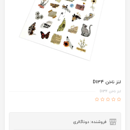
لنز ناخن D134
لنز ناخن D134
فروشنده: دوناگالری