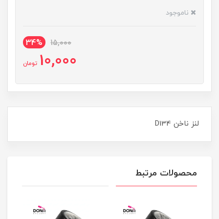
ناموجود
34%
15,000
10,000
تومان
لنز ناخن D134
محصولات مرتبط