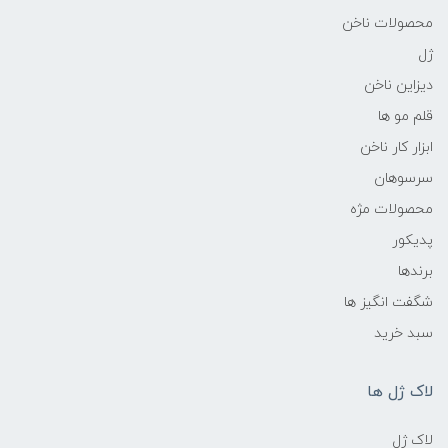
محصولات ناخن
ژل
دیزاین ناخن
قلم مو ها
ابزار کار ناخن
سرسوهان
محصولات مژه
پدیکور
برندها
شگفت انگیز ها
سبد خرید
لاک ژل ها
لاک ژل