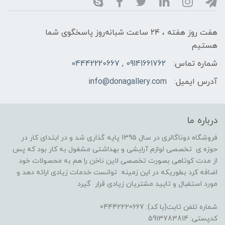
هفت روز هفته ، ۲۴ ساعت شبانه‌روز پاسخگوی شما
هستیم
شماره تماس:
09141661762 , 04442220667
آدرس ایمیل:
info@donagallery.com
درباره ما
فروشگاه دوناگالری در سال 1395 پایه گذاری شد و در ابتدای کار در
حوزه ی تخصصی لوازم آرایشی و بهداشتی مشغول به کار بود که پس
از مدت کوتاهی بصورت تخصصی لاین ناخن را هم به محصولات خود
اضافه کرد بطوریکه در این زمینه توانست خدمات زیادی ارائه دهد و
مورد استقبال و تایید مشتریان زیادی قرار گیرد
شماره تلفن ثابت(با کد): 04442220667
کدپستی: 5913783814