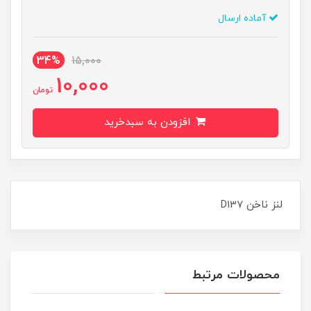
آماده ارسال
34%
15,000
10,000
تومان
افزودن به سبدخرید
لنز ناخن D137
محصولات مرتبط