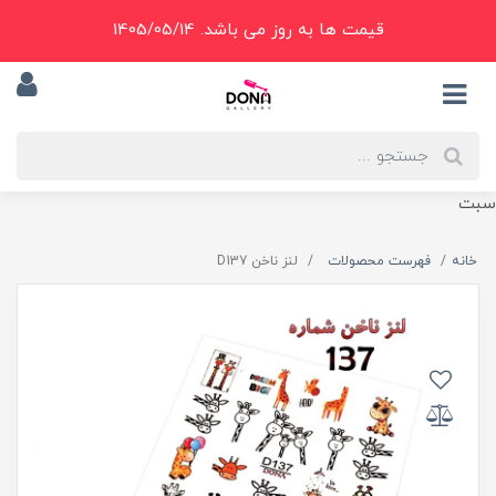
قیمت ها به روز می باشد. 1405/05/14
سبت
خانه
فهرست محصولات
لنز ناخن D137