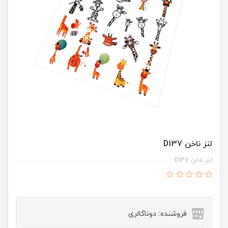
لنز ناخن D137
لنز ناخن D137
فروشنده: دوناگالری