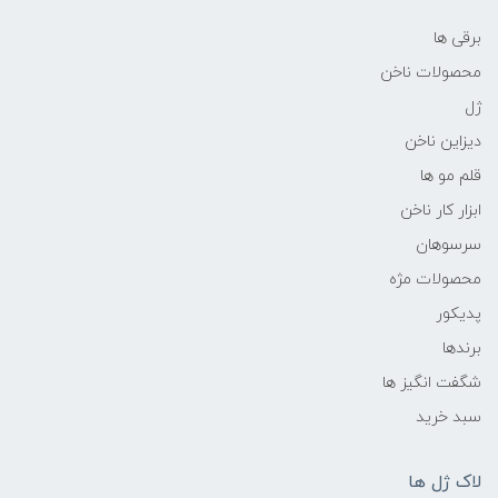
برقی ها
محصولات ناخن
ژل
دیزاین ناخن
قلم مو ها
ابزار کار ناخن
سرسوهان
محصولات مژه
پدیکور
برندها
شگفت انگیز ها
سبد خرید
لاک ژل ها