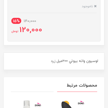
ناموجود
15%
140,000
120,000
تومان
لوسيون واته بيوتي 200ميل زرد
محصولات مرتبط