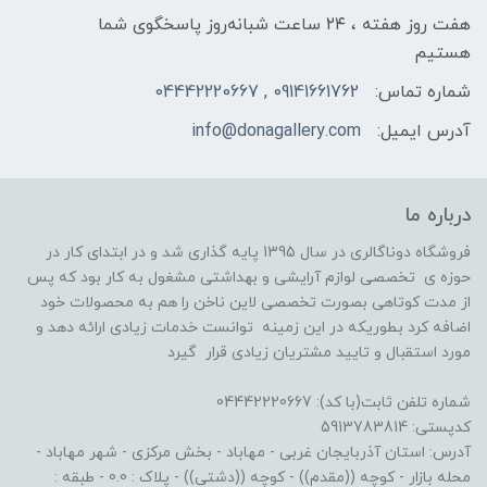
هفت روز هفته ، ۲۴ ساعت شبانه‌روز پاسخگوی شما
هستیم
شماره تماس:
09141661762 , 04442220667
آدرس ایمیل:
info@donagallery.com
درباره ما
فروشگاه دوناگالری در سال 1395 پایه گذاری شد و در ابتدای کار در
حوزه ی تخصصی لوازم آرایشی و بهداشتی مشغول به کار بود که پس
از مدت کوتاهی بصورت تخصصی لاین ناخن را هم به محصولات خود
اضافه کرد بطوریکه در این زمینه توانست خدمات زیادی ارائه دهد و
مورد استقبال و تایید مشتریان زیادی قرار گیرد
شماره تلفن ثابت(با کد): 04442220667
کدپستی: 5913783814
آدرس: استان آذربایجان غربی - مهاباد - بخش مرکزی - شهر مهاباد -
محله بازار - کوچه ((مقدم)) - کوچه ((دشتی)) - پلاک : 0.0 - طبقه :