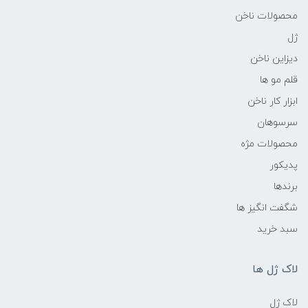
محصولات ناخن
ژل
دیزاین ناخن
قلم مو ها
ابزار کار ناخن
سرسوهان
محصولات مژه
پدیکور
برندها
شگفت انگیز ها
سبد خرید
لاک ژل ها
لاک ژل