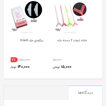
شانه ليفت Y دسته بلند
بيگودي مژه K-lash
بيگو
اي
7٪
150,000
15,000
1
140,000
15,000
مان
تومان
تومان
دیدگاه‌ها