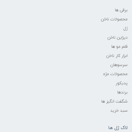
برقی ها
محصولات ناخن
ژل
دیزاین ناخن
قلم مو ها
ابزار کار ناخن
سرسوهان
محصولات مژه
پدیکور
برندها
شگفت انگیز ها
سبد خرید
لاک ژل ها