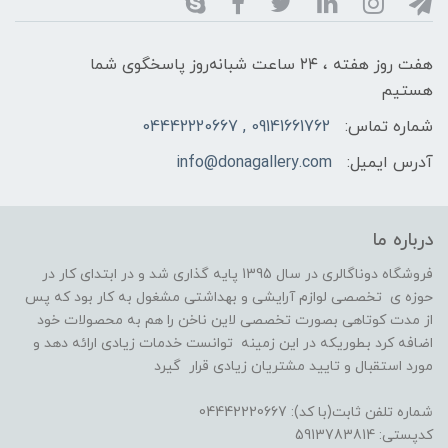
هفت روز هفته ، ۲۴ ساعت شبانه‌روز پاسخگوی شما
هستیم
شماره تماس:
09141661762 , 04442220667
آدرس ایمیل:
info@donagallery.com
درباره ما
فروشگاه دوناگالری در سال 1395 پایه گذاری شد و در ابتدای کار در
حوزه ی تخصصی لوازم آرایشی و بهداشتی مشغول به کار بود که پس
از مدت کوتاهی بصورت تخصصی لاین ناخن را هم به محصولات خود
اضافه کرد بطوریکه در این زمینه توانست خدمات زیادی ارائه دهد و
مورد استقبال و تایید مشتریان زیادی قرار گیرد
شماره تلفن ثابت(با کد): 04442220667
کدپستی: 5913783814