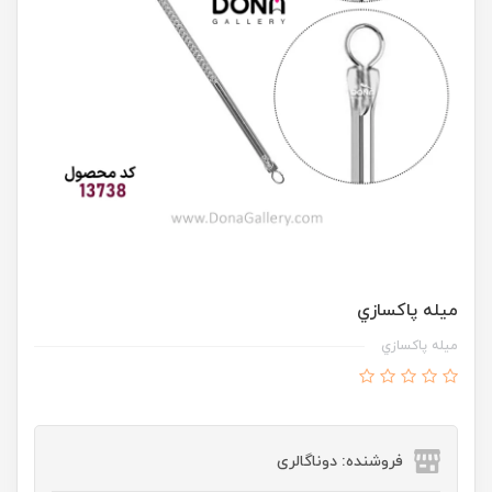
ميله پاکسازي
ميله پاکسازي
فروشنده: دوناگالری