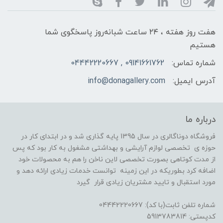
هفت روز هفته ، ۲۴ ساعت شبانه‌روز پاسخگوی شما
هستیم
شماره تماس:
09141661762 , 04442220667
آدرس ایمیل:
info@donagallery.com
درباره ما
فروشگاه دوناگالری در سال 1395 پایه گذاری شد و در ابتدای کار در
حوزه ی تخصصی لوازم آرایشی و بهداشتی مشغول به کار بود که پس
از مدت کوتاهی بصورت تخصصی لاین ناخن را هم به محصولات خود
اضافه کرد بطوریکه در این زمینه توانست خدمات زیادی ارائه دهد و
مورد استقبال و تایید مشتریان زیادی قرار گیرد
شماره تلفن ثابت(با کد): 04442220667
کدپستی: 5913783814