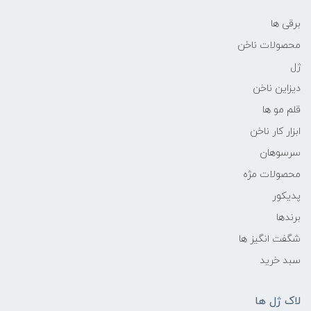
برقی ها
محصولات ناخن
ژل
دیزاین ناخن
قلم مو ها
ابزار کار ناخن
سرسوهان
محصولات مژه
پدیکور
برندها
شگفت انگیز ها
سبد خرید
لاک ژل ها