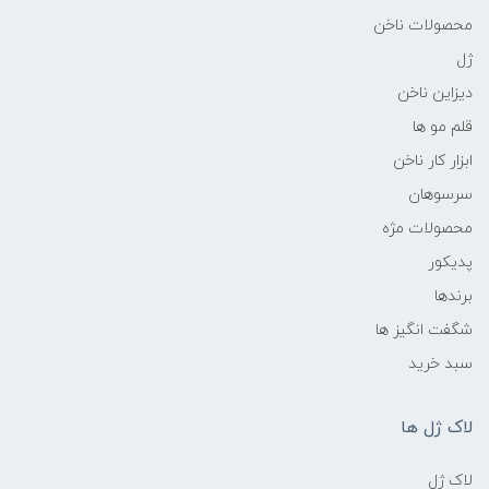
محصولات ناخن
ژل
دیزاین ناخن
قلم مو ها
ابزار کار ناخن
سرسوهان
محصولات مژه
پدیکور
برندها
شگفت انگیز ها
سبد خرید
لاک ژل ها
لاک ژل