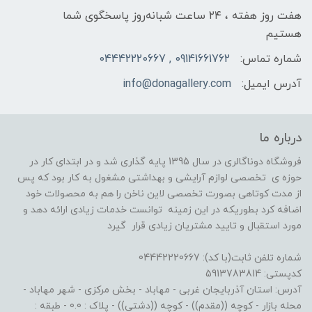
هفت روز هفته ، ۲۴ ساعت شبانه‌روز پاسخگوی شما
هستیم
شماره تماس:
09141661762 , 04442220667
آدرس ایمیل:
info@donagallery.com
درباره ما
فروشگاه دوناگالری در سال 1395 پایه گذاری شد و در ابتدای کار در
حوزه ی تخصصی لوازم آرایشی و بهداشتی مشغول به کار بود که پس
از مدت کوتاهی بصورت تخصصی لاین ناخن را هم به محصولات خود
اضافه کرد بطوریکه در این زمینه توانست خدمات زیادی ارائه دهد و
مورد استقبال و تایید مشتریان زیادی قرار گیرد
شماره تلفن ثابت(با کد): 04442220667
کدپستی: 5913783814
آدرس: استان آذربایجان غربی - مهاباد - بخش مرکزی - شهر مهاباد -
محله بازار - کوچه ((مقدم)) - کوچه ((دشتی)) - پلاک : 0.0 - طبقه :