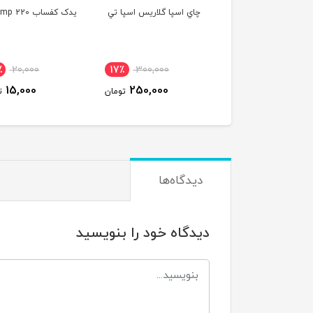
 اسپا گلاريس اسپا تي
يدک کفساب nmp 220
کلوس ريمور آنيسا
250ميل
350,000
25٪
20,000
17٪
300,000
320,000
15,000
250,000
تومان
تومان
ت
دیدگاه‌ها
دیدگاه خود را بنویسید