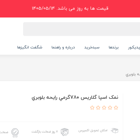
قیمت ها به روز می باشد. 1405/05/14
دیکور
برندها
سبدخرید
درباره و راهنما
شگفت انگیزها
نمک اسپا گلاريس 780گرمي رايحه بلوبري
امکان تحویل اکسپرس
۷ روز ضمانت بازگشت
ضمانت 