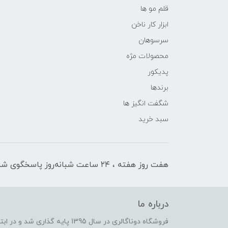
قلم مو ها
ابزار کار ناخن
سرسوهان
محصولات مژه
پدیکور
برندها
شگفت انگیز ها
سبد خرید
هفت روز هفته ، ۲۴ ساعت شبانه‌روز پاسخگوی شما هستیم
درباره ما
فروشگاه دوناگالری در سال 1395 پا