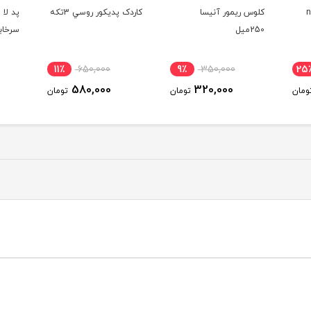
کاردک پديکور روسي 3تکه
پد لا انگشتي ژله اي
کلوس 
سرخابي
بيوتي 250م
23٪
90,000
11٪
650,000
9٪
70,000
580,000
ومان
تومان
تومان