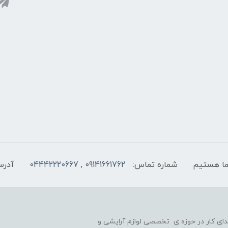
شماره تماس:
09141661762 , 04442220667
آدرس
یه گذاری شد و در ابتدای کار در حوزه ی تخصصی لوازم آرایشی و