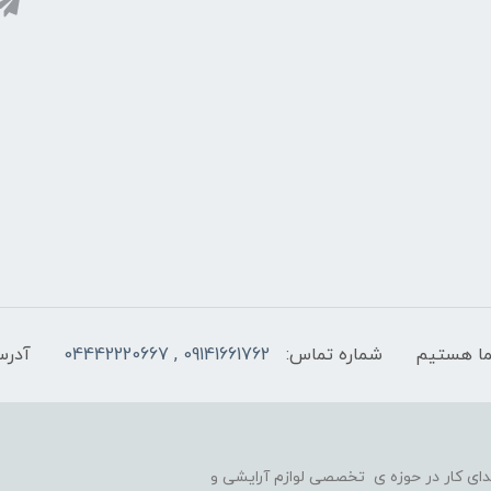
شماره تماس:
09141661762 , 04442220667
آدرس
یه گذاری شد و در ابتدای کار در حوزه ی تخصصی لوازم آرایشی و