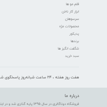
قلم مو ها
ابزار کار ناخن
سرسوهان
محصولات مژه
پدیکور
برندها
شگفت انگیز ها
سبد خرید
هفت روز هفته ، ۲۴ ساعت شبانه‌روز پاسخگوی شما هستیم
درباره ما
فروشگاه دوناگالری در سال 1395 پا