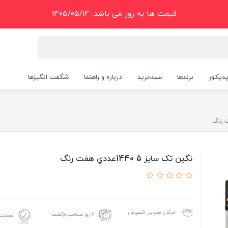
قیمت ها به روز می باشد. 1405/05/14
دیکور
برندها
سبدخرید
درباره و راهنما
شگفت انگیزها
نگين تک سايز 5 1440عددي هفت رنگ
امکان تحویل اکسپرس
۷ روز ضمانت بازگشت
ضمانت 