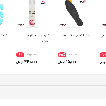
کلوس ريمور آنيسا
کاردک پديکور روسي 3تکه
پد ل
250ميل
سرخ
11٪
650,000
9٪
350,000
25٪
580,000
320,000
تومان
تومان
تومان