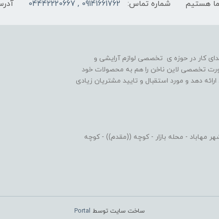
شماره تماس:
09141661762 , 04442220667
آدرس
یه گذاری شد و در ابتدای کار در حوزه ی تخصصی لوازم آرایشی و
رت تخصصی لاین ناخن را هم به محصولات خود
رائه دهد و مورد استقبال و تایید مشتریان زیادی
 مهاباد - محله بازار - کوچه ((مقدم)) - کوچه
ساخت سایت توسط
Portal