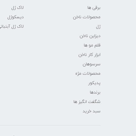
برقی ها
لاک ژل
محصولات ناخن
دیسکوژل
ژل
لاک ژل آبنبات
دیزاین ناخن
قلم مو ها
ابزار کار ناخن
سرسوهان
محصولات مژه
پدیکور
برندها
شگفت انگیز ها
سبد خرید