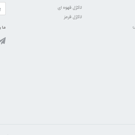
لاکژل قهوه ای
لاکژل قرمز
ی
ما ر