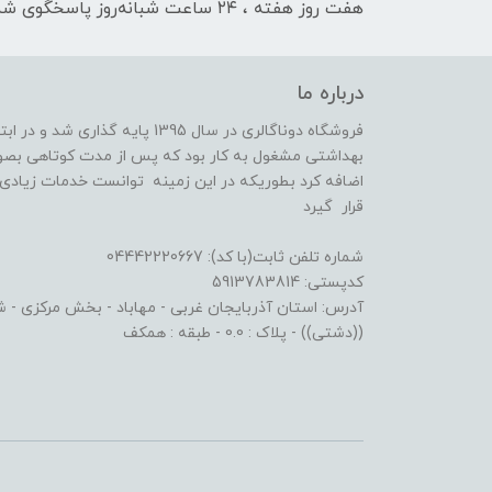
هفت روز هفته ، ۲۴ ساعت شبانه‌روز پاسخگوی شما هستیم
درباره ما
فروشگاه دوناگالری در سال 1395 پا
بهداشتی مشغول به کار بود که پس از مدت کوتاهی بصو
اضافه کرد بطوریکه در این زمینه توانست خدمات زیادی ا
قرار گیرد
شماره تلفن ثابت(با کد): 04442220667
کدپستی: 5913783814
آدرس: استان آذربایجان غربی - مهاباد - بخش مرکزی - شهر
((دشتی)) - پلاک : 0.0 - طبقه : همکف