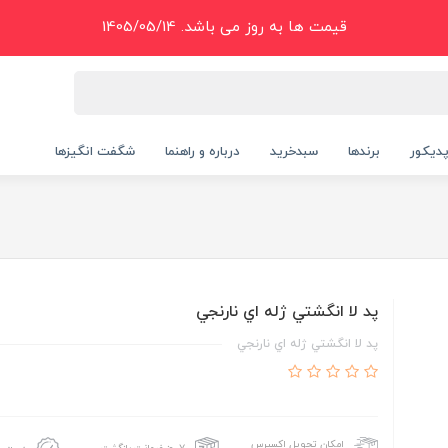
قیمت ها به روز می باشد. 1405/05/14
دیکور
برندها
سبدخرید
درباره و راهنما
شگفت انگیزها
پد لا انگشتي ژله اي نارنجي
پد لا انگشتي ژله اي نارنجي
امکان تحویل اکسپرس