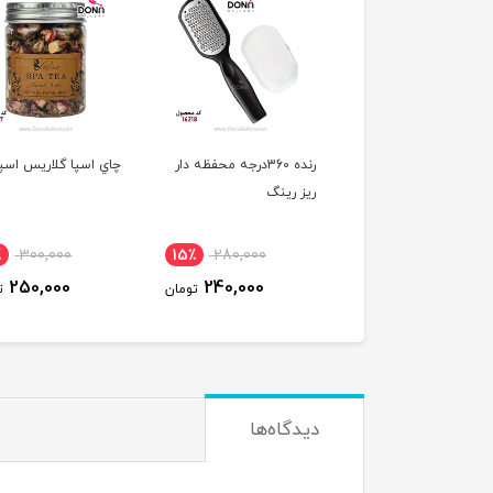
رنده 360درجه محفظه دار
چاي اسپا گلاريس اسپا تي
يدک کفساب nmp 220
يز رينگ
20,000
17٪
300,000
15٪
280,000
15,000
250,000
240,000
تومان
تومان
دیدگاه‌ها