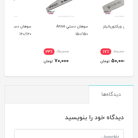
لز
سوهان دستي Anse
سوهان دستي Anse
150/150
120/120
15ميل
23٪
90,000
23٪
90,000
17
70,000
70,000
مان
تومان
تومان
دیدگاه‌ها
دیدگاه خود را بنویسید