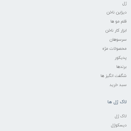
ژل
دیزاین ناخن
قلم مو ها
ابزار کار ناخن
سرسوهان
محصولات مژه
پدیکور
برندها
شگفت انگیز ها
سبد خرید
لاک ژل ها
لاک ژل
دیسکوژل