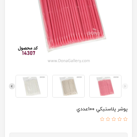
پوشر پلاستيکي 100عددي