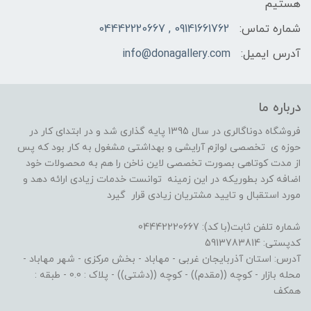
هستیم
شماره تماس:
09141661762 , 04442220667
آدرس ایمیل:
info@donagallery.com
درباره ما
فروشگاه دوناگالری در سال 1395 پایه گذاری شد و در ابتدای کار در
حوزه ی تخصصی لوازم آرایشی و بهداشتی مشغول به کار بود که پس
از مدت کوتاهی بصورت تخصصی لاین ناخن را هم به محصولات خود
اضافه کرد بطوریکه در این زمینه توانست خدمات زیادی ارائه دهد و
مورد استقبال و تایید مشتریان زیادی قرار گیرد
شماره تلفن ثابت(با کد): 04442220667
کدپستی: 5913783814
آدرس: استان آذربایجان غربی - مهاباد - بخش مرکزی - شهر مهاباد -
محله بازار - کوچه ((مقدم)) - کوچه ((دشتی)) - پلاک : 0.0 - طبقه :
همکف