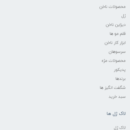
محصولات ناخن
ژل
دیزاین ناخن
قلم مو ها
ابزار کار ناخن
سرسوهان
محصولات مژه
پدیکور
برندها
شگفت انگیز ها
سبد خرید
لاک ژل ها
لاک ژل