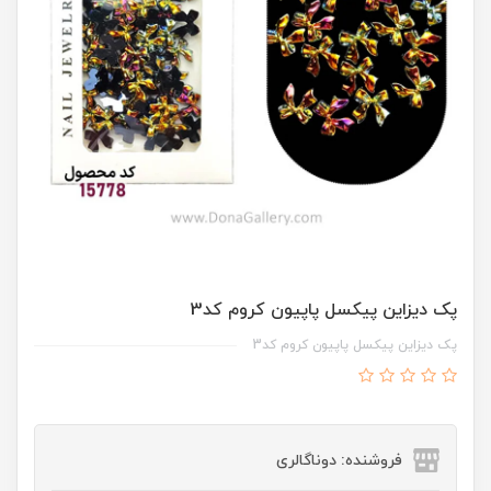
پک ديزاين پيکسل پاپيون کروم کد3
پک ديزاين پيکسل پاپيون کروم کد3
فروشنده: دوناگالری