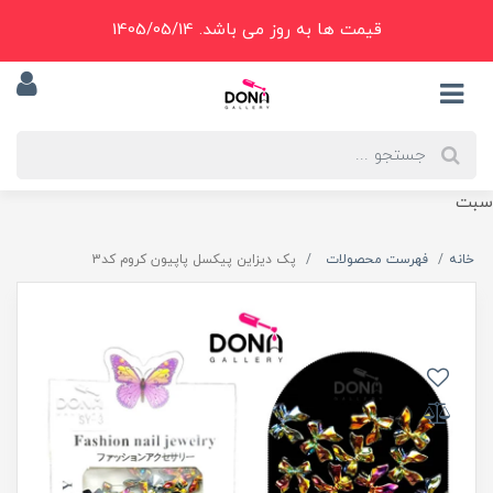
قیمت ها به روز می باشد. 1405/05/14
سبت
خانه
فهرست محصولات
پک ديزاين پيکسل پاپيون کروم کد3