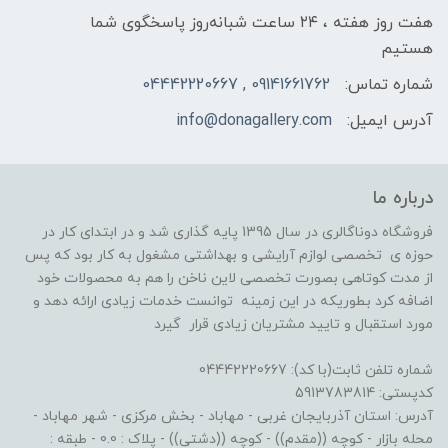
هفت روز هفته ، ۲۴ ساعت شبانه‌روز پاسخگوی شما
هستیم
شماره تماس:
09141661762 , 04442220667
آدرس ایمیل:
info@donagallery.com
درباره ما
فروشگاه دوناگالری در سال 1395 پایه گذاری شد و در ابتدای کار در
حوزه ی تخصصی لوازم آرایشی و بهداشتی مشغول به کار بود که پس
از مدت کوتاهی بصورت تخصصی لاین ناخن را هم به محصولات خود
اضافه کرد بطوریکه در این زمینه توانست خدمات زیادی ارائه دهد و
مورد استقبال و تایید مشتریان زیادی قرار گیرد
شماره تلفن ثابت(با کد): 04442220667
کدپستی: 5913783814
آدرس: استان آذربایجان غربی - مهاباد - بخش مرکزی - شهر مهاباد -
محله بازار - کوچه ((مقدم)) - کوچه ((دشتی)) - پلاک : 0.0 - طبقه :