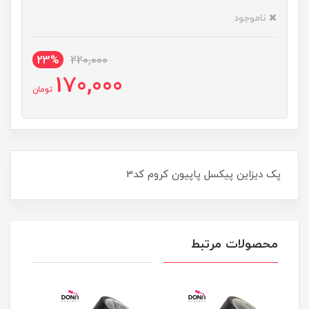
ناموجود
23%
220,000
170,000
تومان
پک ديزاين پيکسل پاپيون کروم کد3
محصولات مرتبط