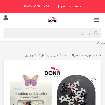
قیمت ها به روز می باشد. 1405/05/14
سبت
خانه
فهرست محصولات
پک ديزاين پيکسل کد24 پاپيون