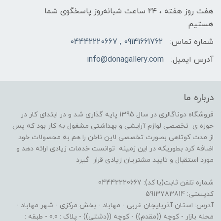
هفت روز هفته ، ۲۴ ساعت شبانه‌روز پاسخگوی شما
هستیم
شماره تماس:
09141661762 , 04442220667
آدرس ایمیل:
info@donagallery.com
درباره ما
فروشگاه دوناگالری در سال 1395 پایه گذاری شد و در ابتدای کار در
حوزه ی تخصصی لوازم آرایشی و بهداشتی مشغول به کار بود که پس
از مدت کوتاهی بصورت تخصصی لاین ناخن را هم به محصولات خود
اضافه کرد بطوریکه در این زمینه توانست خدمات زیادی ارائه دهد و
مورد استقبال و تایید مشتریان زیادی قرار گیرد
شماره تلفن ثابت(با کد): 04442220667
کدپستی: 5913783814
آدرس: استان آذربایجان غربی - مهاباد - بخش مرکزی - شهر مهاباد -
محله بازار - کوچه ((مقدم)) - کوچه ((دشتی)) - پلاک : 0.0 - طبقه :