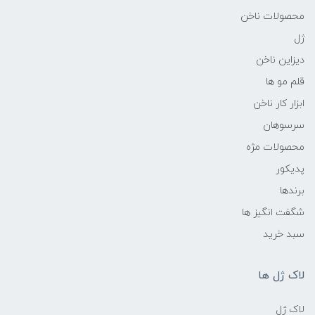
محصولات ناخن
ژل
دیزاین ناخن
قلم مو ها
ابزار کار ناخن
سرسوهان
محصولات مژه
پدیکور
برندها
شگفت انگیز ها
سبد خرید
لاک ژل ها
لاک ژل