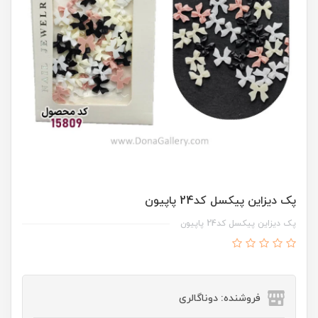
پک ديزاين پيکسل کد24 پاپيون
پک ديزاين پيکسل کد24 پاپيون
فروشنده: دوناگالری