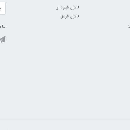
لاکژل قهوه ای
لاکژل قرمز
ی
ما ر