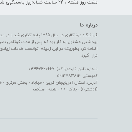
هفت روز هفته ، ۲۴ ساعت شبانه‌روز پاسخگوی شما هستیم
درباره ما
فروشگاه دوناگالری در سال 1395 پا
بهداشتی مشغول به کار بود که پس از مدت کوتاهی بصو
اضافه کرد بطوریکه در این زمینه توانست خدمات زیادی ا
قرار گیرد
شماره تلفن ثابت(با کد): 04442220667
کدپستی: 5913783814
آدرس: استان آذربایجان غربی - مهاباد - بخش مرکزی - شهر
((دشتی)) - پلاک : 0.0 - طبقه : همکف