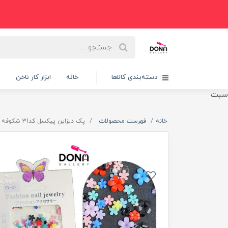
دسته‌بندی کالاها
خانه
ابزار کار ناخن
پ
سبت
خانه
فهرست محصولات
پک ديزاين پيکسل کد31 شکوفه مرواريد رنگي