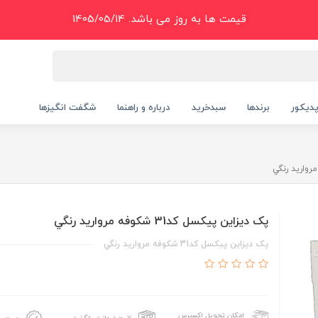
قیمت ها به روز می باشد. 1405/05/14
دیکور
برندها
سبدخرید
درباره و راهنما
شگفت انگیزها
پک ديزاين پيکسل کد31 شکوفه مرواريد رنگي
پک ديزاين پيکسل کد31 شکوفه مرواريد رنگي
امکان تحویل اکسپرس