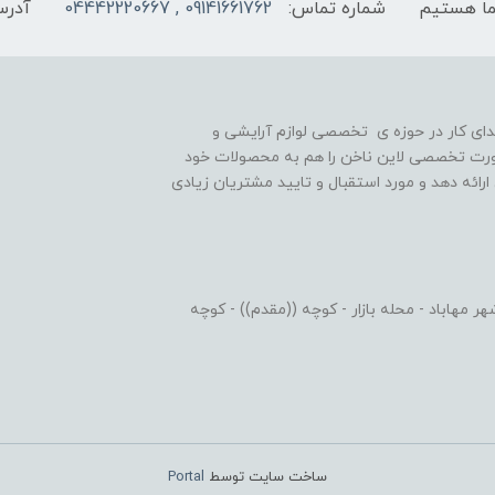
شماره تماس:
09141661762 , 04442220667
آدرس
یه گذاری شد و در ابتدای کار در حوزه ی تخصصی لوازم آرایشی و
رت تخصصی لاین ناخن را هم به محصولات خود
رائه دهد و مورد استقبال و تایید مشتریان زیادی
 مهاباد - محله بازار - کوچه ((مقدم)) - کوچه
ساخت سایت توسط
Portal