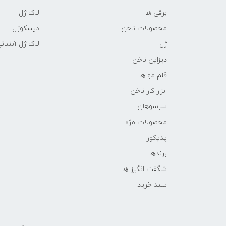
برقی ها
لاک ژل
محصولات ناخن
دیسکوژل
ژل
لاک ژل آبنبات
دیزاین ناخن
قلم مو ها
ابزار کار ناخن
سرسوهان
محصولات مژه
پدیکور
برندها
شگفت انگیز ها
سبد خرید