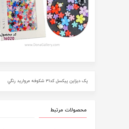
پک ديزاين پيکسل کد31 شکوفه مرواريد رنگي
محصولات مرتبط