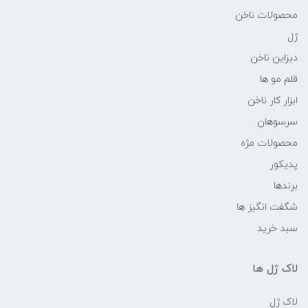
محصولات ناخن
ژل
دیزاین ناخن
قلم مو ها
ابزار کار ناخن
سرسوهان
محصولات مژه
پدیکور
برندها
شگفت انگیز ها
سبد خرید
لاک ژل ها
لاک ژل