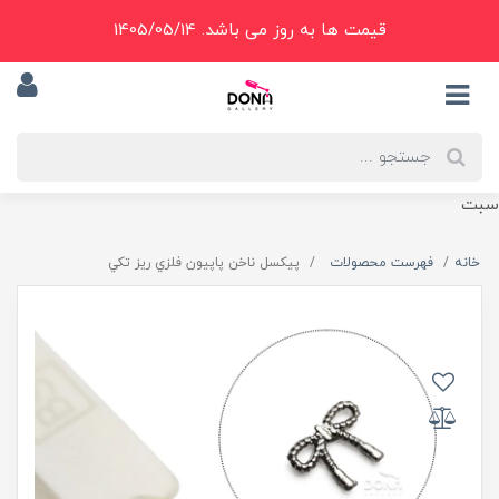
قیمت ها به روز می باشد. 1405/05/14
سبت
خانه
فهرست محصولات
پيکسل ناخن پاپيون فلزي ريز تکي