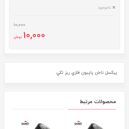
ناموجود
10,000
10,000
تومان
پيکسل ناخن پاپيون فلزي ريز تکي
محصولات مرتبط