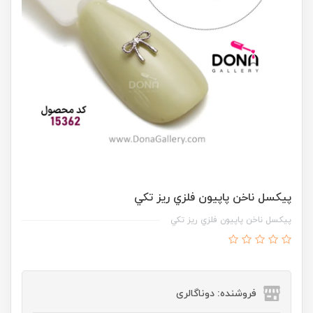
پيکسل ناخن پاپيون فلزي ريز تکي
پيکسل ناخن پاپيون فلزي ريز تکي
فروشنده: دوناگالری