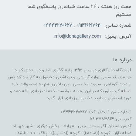
هفت روز هفته ، ۲۴ ساعت شبانه‌روز پاسخگوی شما
هستیم
شماره تماس:
09141661762 , 04442220667
آدرس ایمیل:
info@donagallery.com
درباره ما
فروشگاه دوناگالری در سال 1395 پایه گذاری شد و در ابتدای کار در
حوزه ی تخصصی لوازم آرایشی و بهداشتی مشغول به کار بود که پس
از مدت کوتاهی بصورت تخصصی لاین ناخن را هم به محصولات خود
اضافه کرد بطوریکه در این زمینه توانست خدمات زیادی ارائه دهد و
مورد استقبال و تایید مشتریان زیادی قرار گیرد
شماره تلفن ثابت(با کد): 04442220667
کدپستی: 5913783814
آدرس: استان آذربایجان غربی - مهاباد - بخش مرکزی - شهر مهاباد -
محله بازار - کوچه ((مقدم)) - کوچه ((دشتی)) - پلاک : 0.0 - طبقه :