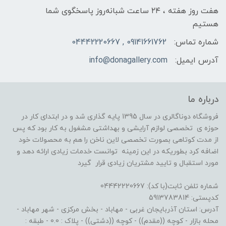
هفت روز هفته ، ۲۴ ساعت شبانه‌روز پاسخگوی شما
هستیم
شماره تماس:
09141661762 , 04442220667
آدرس ایمیل:
info@donagallery.com
درباره ما
فروشگاه دوناگالری در سال 1395 پایه گذاری شد و در ابتدای کار در
حوزه ی تخصصی لوازم آرایشی و بهداشتی مشغول به کار بود که پس
از مدت کوتاهی بصورت تخصصی لاین ناخن را هم به محصولات خود
اضافه کرد بطوریکه در این زمینه توانست خدمات زیادی ارائه دهد و
مورد استقبال و تایید مشتریان زیادی قرار گیرد
شماره تلفن ثابت(با کد): 04442220667
کدپستی: 5913783814
آدرس: استان آذربایجان غربی - مهاباد - بخش مرکزی - شهر مهاباد -
محله بازار - کوچه ((مقدم)) - کوچه ((دشتی)) - پلاک : 0.0 - طبقه :