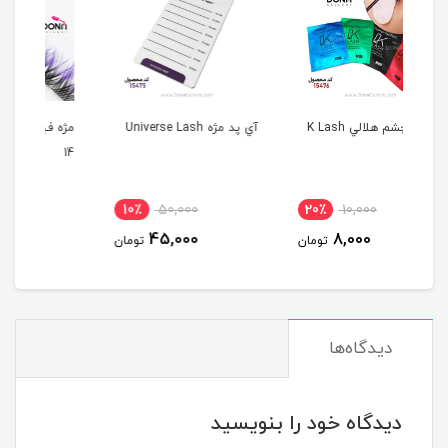
آي پد مژه Universe Lash
مژه فيشر آمبره بنفش سايز
مژه
12
14
17٪
60,000
10٪
50,000
20
50,000
45,000
مان
تومان
تومان
دیدگاه‌ها
دیدگاه خود را بنویسید