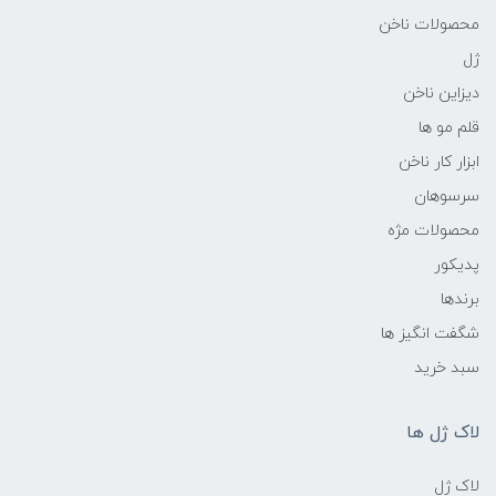
محصولات ناخن
ژل
دیزاین ناخن
قلم مو ها
ابزار کار ناخن
سرسوهان
محصولات مژه
پدیکور
برندها
شگفت انگیز ها
سبد خرید
لاک ژل ها
لاک ژل