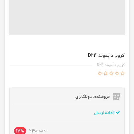
کروم دايموند D24
کروم دايموند D24
فروشنده: دوناگالری
آماده ارسال
17%
240,000