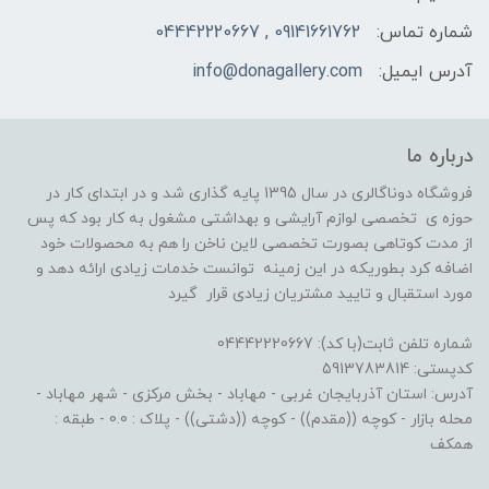
شماره تماس:
09141661762 , 04442220667
آدرس ایمیل:
info@donagallery.com
درباره ما
فروشگاه دوناگالری در سال 1395 پایه گذاری شد و در ابتدای کار در
حوزه ی تخصصی لوازم آرایشی و بهداشتی مشغول به کار بود که پس
از مدت کوتاهی بصورت تخصصی لاین ناخن را هم به محصولات خود
اضافه کرد بطوریکه در این زمینه توانست خدمات زیادی ارائه دهد و
مورد استقبال و تایید مشتریان زیادی قرار گیرد
شماره تلفن ثابت(با کد): 04442220667
کدپستی: 5913783814
آدرس: استان آذربایجان غربی - مهاباد - بخش مرکزی - شهر مهاباد -
محله بازار - کوچه ((مقدم)) - کوچه ((دشتی)) - پلاک : 0.0 - طبقه :
همکف