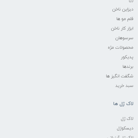
دیزاین ناخن
قلم مو ها
ابزار کار ناخن
سرسوهان
محصولات مژه
پدیکور
برندها
شگفت انگیز ها
سبد خرید
لاک ژل ها
لاک ژل
دیسکوژل
لاک ژل آبنباتی