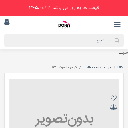
قیمت ها به روز می باشد. 1405/05/14
سبت
خانه
فهرست محصولات
کروم دايموند D24