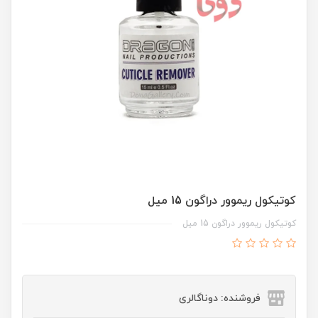
کوتيکول ريموور دراگون 15 ميل
کوتيکول ريموور دراگون 15 ميل
فروشنده: دوناگالری