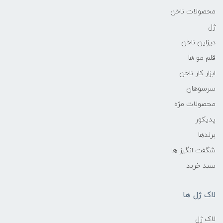
محصولات ناخن
ژل
دیزاین ناخن
قلم مو ها
ابزار کار ناخن
سرسوهان
محصولات مژه
پدیکور
برندها
شگفت انگیز ها
سبد خرید
لاک ژل ها
لاک ژل