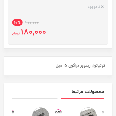
ناموجود
10%
200,000
180,000
تومان
کوتيکول ريموور دراگون 15 ميل
محصولات مرتبط