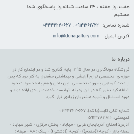
هفت روز هفته ، ۲۴ ساعت شبانه‌روز پاسخگوی شما
هستیم
شماره تماس:
09141661762 , 04442220667
آدرس ایمیل:
info@donagallery.com
درباره ما
فروشگاه دوناگالری در سال 1395 پایه گذاری شد و در ابتدای کار در
حوزه ی تخصصی لوازم آرایشی و بهداشتی مشغول به کار بود که پس
از مدت کوتاهی بصورت تخصصی لاین ناخن را هم به محصولات خود
اضافه کرد بطوریکه در این زمینه توانست خدمات زیادی ارائه دهد و
مورد استقبال و تایید مشتریان زیادی قرار گیرد
شماره تلفن ثابت(با کد): 04442220667
کدپستی: 5913783814
آدرس: استان آذربایجان غربی - مهاباد - بخش مرکزی - شهر مهاباد -
محله بازار - کوچه ((مقدم)) - کوچه ((دشتی)) - پلاک : 0.0 - طبقه :