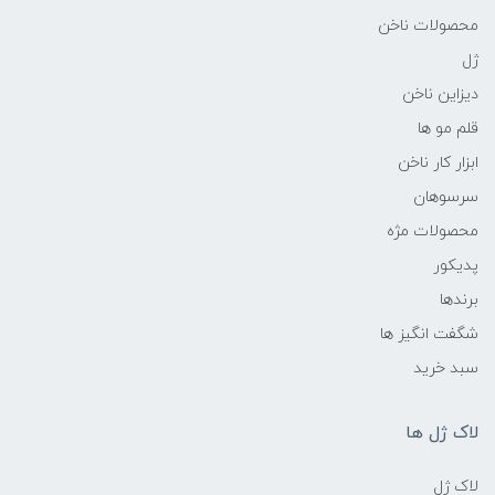
محصولات ناخن
ژل
دیزاین ناخن
قلم مو ها
ابزار کار ناخن
سرسوهان
محصولات مژه
پدیکور
برندها
شگفت انگیز ها
سبد خرید
لاک ژل ها
لاک ژل