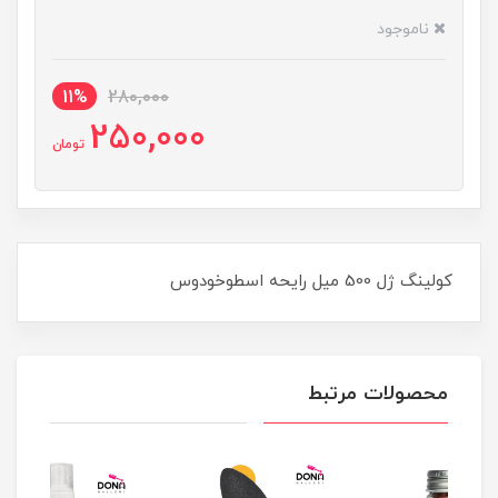
ناموجود
11%
280,000
250,000
تومان
کولينگ ژل 500 ميل رايحه اسطوخودوس
محصولات مرتبط