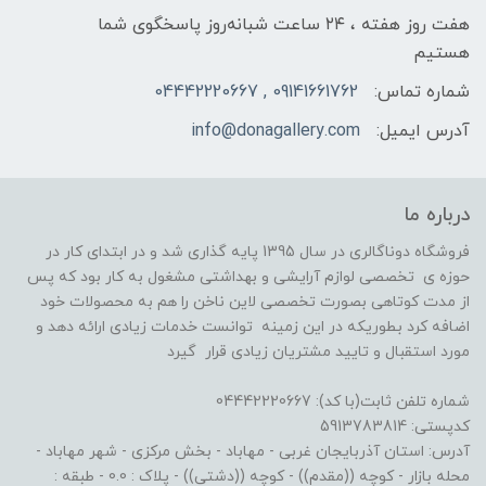
هفت روز هفته ، ۲۴ ساعت شبانه‌روز پاسخگوی شما
هستیم
شماره تماس:
09141661762 , 04442220667
آدرس ایمیل:
info@donagallery.com
درباره ما
فروشگاه دوناگالری در سال 1395 پایه گذاری شد و در ابتدای کار در
حوزه ی تخصصی لوازم آرایشی و بهداشتی مشغول به کار بود که پس
از مدت کوتاهی بصورت تخصصی لاین ناخن را هم به محصولات خود
اضافه کرد بطوریکه در این زمینه توانست خدمات زیادی ارائه دهد و
مورد استقبال و تایید مشتریان زیادی قرار گیرد
شماره تلفن ثابت(با کد): 04442220667
کدپستی: 5913783814
آدرس: استان آذربایجان غربی - مهاباد - بخش مرکزی - شهر مهاباد -
محله بازار - کوچه ((مقدم)) - کوچه ((دشتی)) - پلاک : 0.0 - طبقه :