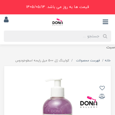
قیمت ها به روز می باشد. 1405/05/14
سبت
خانه
فهرست محصولات
کولينگ ژل 500 ميل رايحه اسطوخودوس