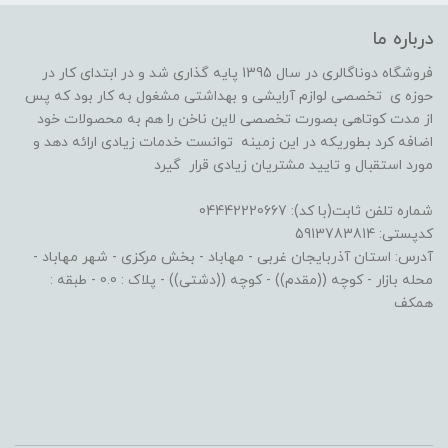
درباره ما
فروشگاه دوناگالری در سال 1395 پایه گذاری شد و در ابتدای کار در
حوزه ی تخصصی لوازم آرایشی و بهداشتی مشغول به کار بود که پس
از مدت کوتاهی بصورت تخصصی لاین ناخن را هم به محصولات خود
اضافه کرد بطوریکه در این زمینه توانست خدمات زیادی ارائه دهد و
مورد استقبال و تایید مشتریان زیادی قرار گیرد
شماره تلفن ثابت(با کد): 04442220667
کدپستی: 5913783814
آدرس: استان آذربایجان غربی - مهاباد - بخش مرکزی - شهر مهاباد -
محله بازار - کوچه ((مقدم)) - کوچه ((دشتی)) - پلاک : 0.0 - طبقه :
همکف