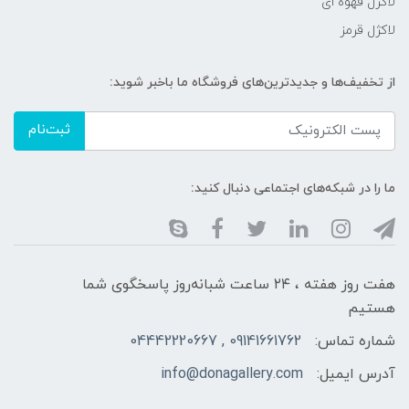
لاکژل قهوه ای
لاکژل قرمز
از تخفیف‌ها و جدیدترین‌های فروشگاه ما باخبر شوید:
ثبت‌نام
ما را در شبکه‌های اجتماعی دنبال کنید:
هفت روز هفته ، ۲۴ ساعت شبانه‌روز پاسخگوی شما
هستیم
شماره تماس:
09141661762 , 04442220667
آدرس ایمیل:
info@donagallery.com