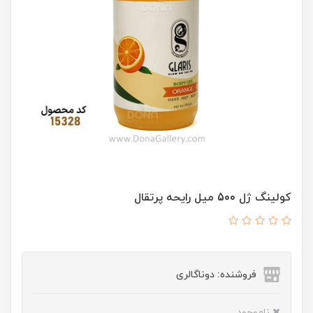
کولينگ ژل 500 ميل رايحه پرتقال
فروشنده: دوناگالری
ناموجود