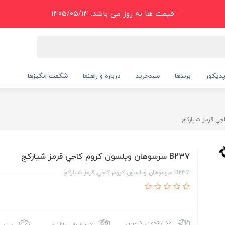
قیمت ها به روز می باشد. 1405/05/14
دیکور
برندها
سبدخرید
درباره و راهنما
شگفت انگیزها
B237 سرسوهان ويلسون کروم کاجي قرمز شيارکج
B237 سرسوهان ويلسون کروم کاجي قرمز شيارکج
امکان تحویل اکسپرس