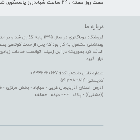
هفت روز هفته ، ۲۴ ساعت شبانه‌روز پاسخگوی شما هستیم
درباره ما
فروشگاه دوناگالری در سال 1395 پا
بهداشتی مشغول به کار بود که پس از مدت کوتاهی بصو
اضافه کرد بطوریکه در این زمینه توانست خدمات زیادی ا
قرار گیرد
شماره تلفن ثابت(با کد): 04442220667
کدپستی: 5913783814
آدرس: استان آذربایجان غربی - مهاباد - بخش مرکزی - شهر
((دشتی)) - پلاک : 0.0 - طبقه : همکف