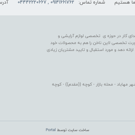
شماره تماس:
09141661762 , 04442220667
آدرس
یه گذاری شد و در ابتدای کار در حوزه ی تخصصی لوازم آرایشی و
رت تخصصی لاین ناخن را هم به محصولات خود
رائه دهد و مورد استقبال و تایید مشتریان زیادی
 مهاباد - محله بازار - کوچه ((مقدم)) - کوچه
ساخت سایت توسط
Portal