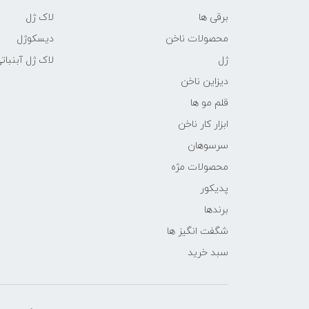
برقی ها
لاک ژل
محصولات ناخن
دیسکوژل
ژل
لاک ژل آبنبات
دیزاین ناخن
قلم مو ها
ابزار کار ناخن
سرسوهان
محصولات مژه
پدیکور
برندها
شگفت انگیز ها
سبد خرید