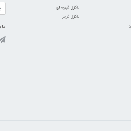
لاکژل قهوه ای
لاکژل قرمز
ی
ما ر