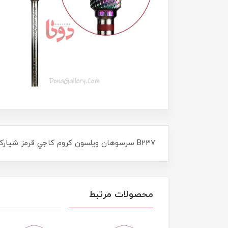
B237 سرسوهان ويلسون کروم کاجي قرمز شيارکج
محصولات مرتبط