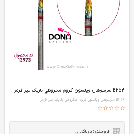
B254 سرسوهان ويلسون کروم مخروطي باريک تيز قرمز
B254 سرسوهان ويلسون کروم مخروطي باريک تيز قرمز
فروشنده: دوناگالری