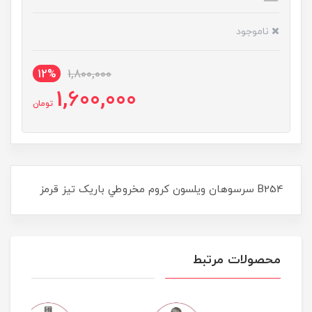
ناموجود
12%
1,800,000
1,600,000
تومان
B254 سرسوهان ويلسون کروم مخروطي باريک تيز قرمز
محصولات مرتبط