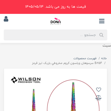
قیمت ها به روز می باشد. 1405/05/14
سبت
خانه
فهرست محصولات
B254 سرسوهان ويلسون کروم مخروطي باريک تيز قرمز