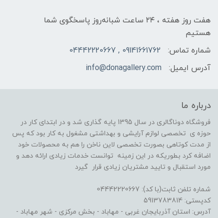
هفت روز هفته ، ۲۴ ساعت شبانه‌روز پاسخگوی شما
هستیم
شماره تماس:
09141661762 , 04442220667
آدرس ایمیل:
info@donagallery.com
درباره ما
فروشگاه دوناگالری در سال 1395 پایه گذاری شد و در ابتدای کار در
حوزه ی تخصصی لوازم آرایشی و بهداشتی مشغول به کار بود که پس
از مدت کوتاهی بصورت تخصصی لاین ناخن را هم به محصولات خود
اضافه کرد بطوریکه در این زمینه توانست خدمات زیادی ارائه دهد و
مورد استقبال و تایید مشتریان زیادی قرار گیرد
شماره تلفن ثابت(با کد): 04442220667
کدپستی: 5913783814
آدرس: استان آذربایجان غربی - مهاباد - بخش مرکزی - شهر مهاباد -