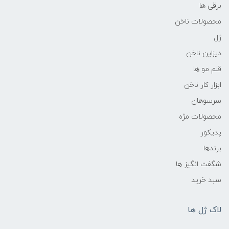
برقی ها
محصولات ناخن
ژل
دیزاین ناخن
قلم مو ها
ابزار کار ناخن
سرسوهان
محصولات مژه
پدیکور
برندها
شگفت انگیز ها
سبد خرید
لاک ژل ها