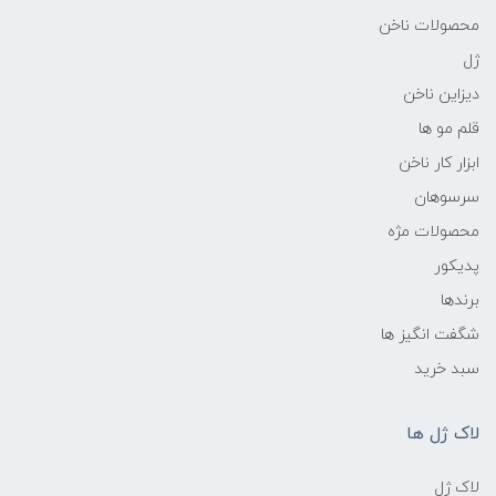
محصولات ناخن
ژل
دیزاین ناخن
قلم مو ها
ابزار کار ناخن
سرسوهان
محصولات مژه
پدیکور
برندها
شگفت انگیز ها
سبد خرید
لاک ژل ها
لاک ژل