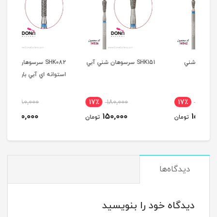
SHK151 سرسوهان شني آبي
SHK082 سرسوهان شني
سرسو
استوانه اي آبي باريک
آبي
17٪
180,000
17٪
180,000
1
150,000
150,000
مان
تومان
تومان
دیدگاه‌ها
دیدگاه خود را بنویسید