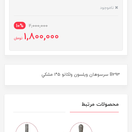
ناموجود
10%
2,000,000
1,800,000
تومان
B293 سرسوهان ويلسون ولکانو 5*1 مشکي
محصولات مرتبط