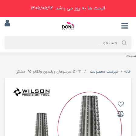
قیمت ها به روز می باشد. 1405/05/14
سبت
خانه
فهرست محصولات
B293 سرسوهان ويلسون ولکانو 5*1 مشکي