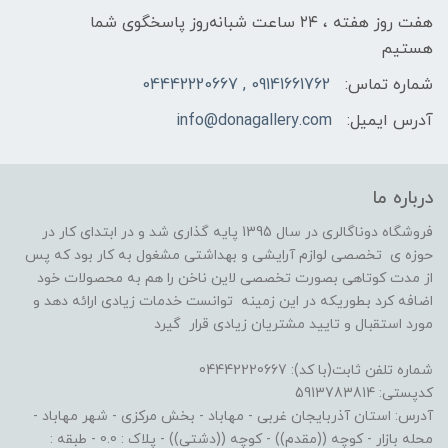
هفت روز هفته ، ۲۴ ساعت شبانه‌روز پاسخگوی شما
هستیم
شماره تماس:
09141661762 , 04442220667
آدرس ایمیل:
info@donagallery.com
درباره ما
فروشگاه دوناگالری در سال 1395 پایه گذاری شد و در ابتدای کار در
حوزه ی تخصصی لوازم آرایشی و بهداشتی مشغول به کار بود که پس
از مدت کوتاهی بصورت تخصصی لاین ناخن را هم به محصولات خود
اضافه کرد بطوریکه در این زمینه توانست خدمات زیادی ارائه دهد و
مورد استقبال و تایید مشتریان زیادی قرار گیرد
شماره تلفن ثابت(با کد): 04442220667
کدپستی: 5913783814
آدرس: استان آذربایجان غربی - مهاباد - بخش مرکزی - شهر مهاباد -
محله بازار - کوچه ((مقدم)) - کوچه ((دشتی)) - پلاک : 0.0 - طبقه :