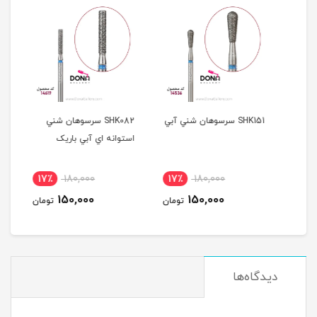
SHK151 سرسوهان شني آبي
SHK082 سرسوهان شني
سرسو
استوانه اي آبي باريک
آبي
17٪
180,000
17٪
180,000
1
150,000
150,000
مان
تومان
تومان
دیدگاه‌ها