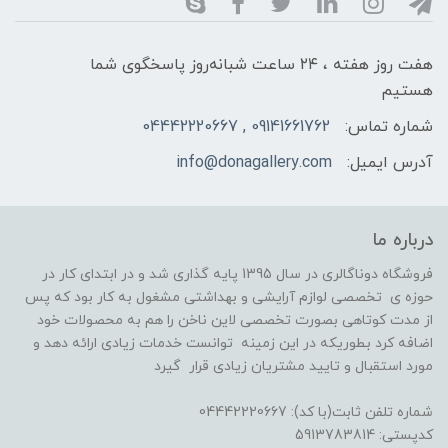
هفت روز هفته ، ۲۴ ساعت شبانه‌روز پاسخگوی شما
هستیم
شماره تماس:
09141661762 , 04442220667
آدرس ایمیل:
info@donagallery.com
درباره ما
فروشگاه دوناگالری در سال 1395 پایه گذاری شد و در ابتدای کار در
حوزه ی تخصصی لوازم آرایشی و بهداشتی مشغول به کار بود که پس
از مدت کوتاهی بصورت تخصصی لاین ناخن را هم به محصولات خود
اضافه کرد بطوریکه در این زمینه توانست خدمات زیادی ارائه دهد و
مورد استقبال و تایید مشتریان زیادی قرار گیرد
شماره تلفن ثابت(با کد): 04442220667
کدپستی: 5913783814