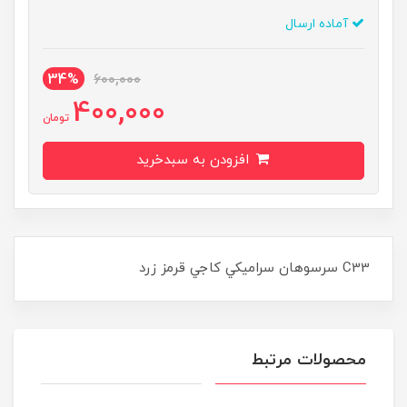
آماده ارسال
34%
600,000
400,000
تومان
افزودن به سبدخرید
C33 سرسوهان سراميکي کاجي قرمز زرد
محصولات مرتبط