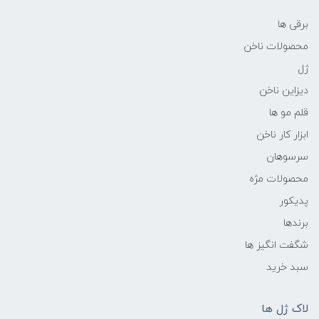
برقی ها
محصولات ناخن
ژل
دیزاین ناخن
قلم مو ها
ابزار کار ناخن
سرسوهان
محصولات مژه
پدیکور
برندها
شگفت انگیز ها
سبد خرید
لاک ژل ها