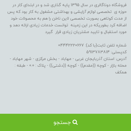
فروشگاه دوناگالری در سال 1395 پایه گذاری شد و در ابتدای کار در
حوزه ی تخصصی لوازم آرایشی و بهداشتی مشغول به کار بود که پس
از مدت کوتاهی بصورت تخصصی لاین ناخن را هم به محصولات خود
اضافه کرد بطوریکه در این زمینه توانست خدمات زیادی ارائه دهد و
مورد استقبال و تایید مشتریان زیادی قرار گیرد
شماره تلفن ثابت(با کد): 04442220667
کدپستی: 5913783814
آدرس: استان آذربایجان غربی - مهاباد - بخش مرکزی - شهر مهاباد -
محله بازار - کوچه ((مقدم)) - کوچه ((دشتی)) - پلاک : 0.0 - طبقه :
همکف
جستجو
ساخت سایت توسط
Portal