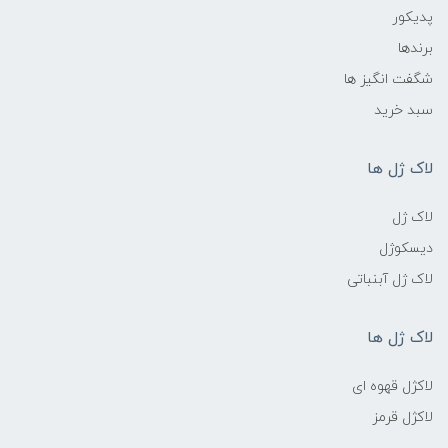
پدیکور
برندها
شگفت انگیز ها
سبد خرید
لاک ژل ها
لاک ژل
دیسکوژل
لاک ژل آبنباتی
لاک ژل ها
لاکژل قهوه ای
لاکژل قرمز