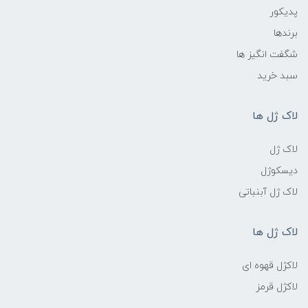
پدیکور
برندها
شگفت انگیز ها
سبد خرید
لاک ژل ها
لاک ژل
دیسکوژل
لاک ژل آبنباتی
لاک ژل ها
لاکژل قهوه ای
لاکژل قرمز