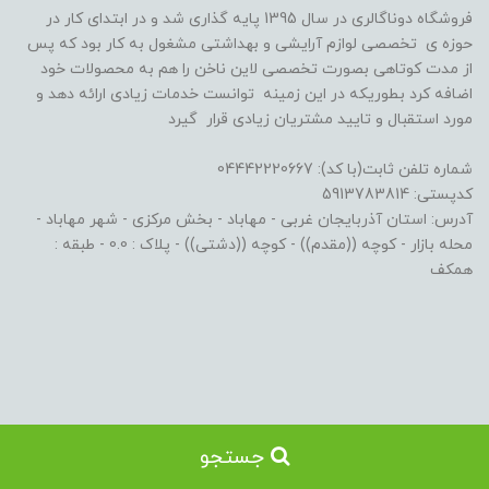
فروشگاه دوناگالری در سال 1395 پایه گذاری شد و در ابتدای کار در
حوزه ی تخصصی لوازم آرایشی و بهداشتی مشغول به کار بود که پس
از مدت کوتاهی بصورت تخصصی لاین ناخن را هم به محصولات خود
اضافه کرد بطوریکه در این زمینه توانست خدمات زیادی ارائه دهد و
مورد استقبال و تایید مشتریان زیادی قرار گیرد
شماره تلفن ثابت(با کد): 04442220667
کدپستی: 5913783814
آدرس: استان آذربایجان غربی - مهاباد - بخش مرکزی - شهر مهاباد -
محله بازار - کوچه ((مقدم)) - کوچه ((دشتی)) - پلاک : 0.0 - طبقه :
همکف
جستجو
ساخت سایت توسط
Portal