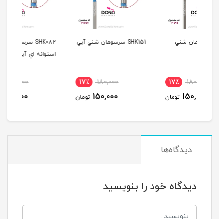
SHK151 سرسوهان شني آبي
SHK082 سرسوهان شني
سرس
استوانه اي آبي باريک
آبي
17٪
180,000
17٪
180,000
17
150,000
150,000
مان
تومان
تومان
دیدگاه‌ها
دیدگاه خود را بنویسید