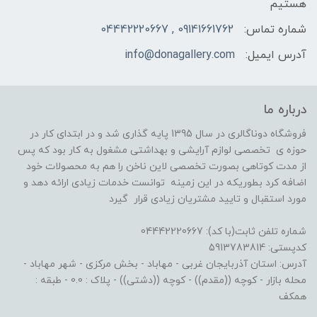
هستیم
شماره تماس:
09141661762 , 04442220667
آدرس ایمیل:
info@donagallery.com
درباره ما
فروشگاه دوناگالری در سال 1395 پایه گذاری شد و در ابتدای کار در
حوزه ی تخصصی لوازم آرایشی و بهداشتی مشغول به کار بود که پس
از مدت کوتاهی بصورت تخصصی لاین ناخن را هم به محصولات خود
اضافه کرد بطوریکه در این زمینه توانست خدمات زیادی ارائه دهد و
مورد استقبال و تایید مشتریان زیادی قرار گیرد
شماره تلفن ثابت(با کد): 04442220667
کدپستی: 5913783814
آدرس: استان آذربایجان غربی - مهاباد - بخش مرکزی - شهر مهاباد -
محله بازار - کوچه ((مقدم)) - کوچه ((دشتی)) - پلاک : 0.0 - طبقه :
همکف