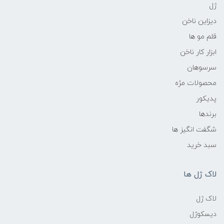
ژل
دیزاین ناخن
قلم مو ها
ابزار کار ناخن
سرسوهان
محصولات مژه
پدیکور
برندها
شگفت انگیز ها
سبد خرید
لاک ژل ها
لاک ژل
دیسکوژل