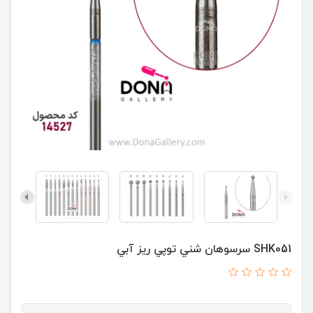
SHK051 سرسوهان شني توپي ريز آبي